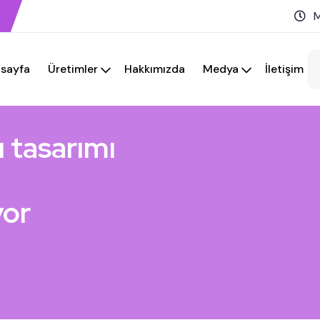
M
sayfa
Üretimler
Hakkımızda
Medya
İletişim
u tasarımı
yor