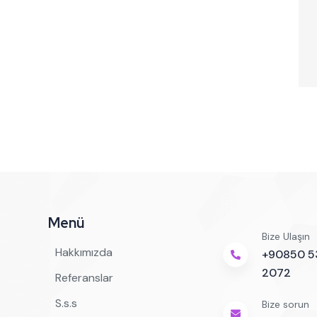
Menü
Bize Ulaşın
Hakkımızda
+90850 5
2072
Referanslar
S.s.s
Bize sorun