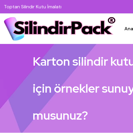
Toptan Silindir Kutu İmalatı
Ana
Karton silindir kut
için örnekler sunu
musunuz?