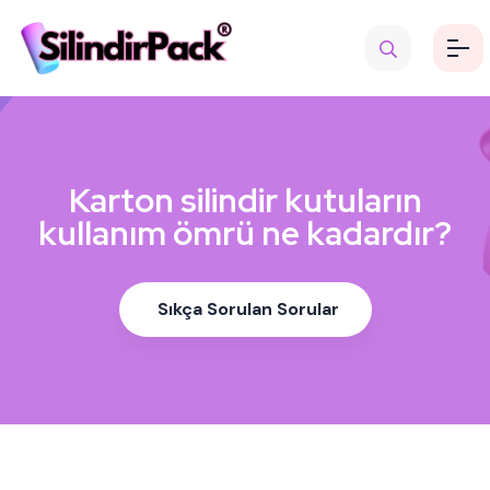
Karton silindir kutuların
kullanım ömrü ne kadardır?
Sıkça Sorulan Sorular