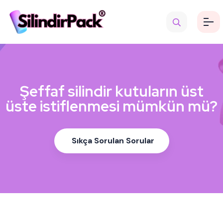
Şeffaf silindir kutuların üst
üste istiflenmesi mümkün mü?
Sıkça Sorulan Sorular