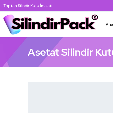
Toptan Silindir Kutu İmalatı
Ana
Asetat Silindir Kut