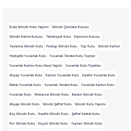
Evde Silindir Kutu Yapımı
Silindir Çikolata Kutusu
Silindir Kahve Kutusu
Teleskopik Kutu
Diploma Kutusu
Taslama Silindir Kutu
Postüp Silindir Kutu
Tüp Kutu
Silindir Karton
Hediyelik Yuvarlak Kutu
Yuvarlak Teneke Kutu Toptan
Yuvarlak Karton Kutu Nasıl Yapılır
Yuvarlak Kutu Fiyatları
Ahşap Yuvarlak Kutu
Karton Yuvarlak Kutu
Kadife Yuvarlak Kutu
Metal Yuvarlak Kutu
Yuvarlak Teneke Kutu
Yuvarlak Karton Kutu
Yuvarlak Kutu
Mukavva Silindir Kutu
Baskılı Silindir Kutu
Ahşap Silindir Kutu
Silindir Şeffaf Kutu
Silindir Kutu Yapımı
Boş Silindir Kutu
Kadife Silindir Kutu
Şeffaf Asetat Kutu
Pvc Silindir Kutu
Küçük Silindir Kutu
Toptan Silindir Kutu